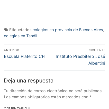
Etiquetados
colegios en provincia de Buenos Aires
,
colegios en Tandil
Navegación
ANTERIOR
SIGUIENTE
de
Entrada
Entrada
Escuela Platerito CFI
Instituto Presbítero José
anterior:
siguiente:
entradas
Albertini
Deja una respuesta
Tu dirección de correo electrónico no será publicada.
Los campos obligatorios están marcados con
*
COMENTARIO
*