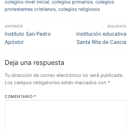
colegios nivel inicial
,
colegios primarios
,
colegios
protestantes cristianos
,
colegios religiosos
Navegación
ANTERIOR
SIGUIENTE
de
Entrada
Entrada
Instituto San Pedro
Institución educativa
anterior:
siguiente:
entradas
Apóstol
Santa Rita de Cascia
Deja una respuesta
Tu dirección de correo electrónico no será publicada.
Los campos obligatorios están marcados con
*
COMENTARIO
*