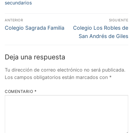
secundarios
Navegación
ANTERIOR
SIGUIENTE
de
Entrada
Entrada
Colegio Sagrada Familia
Colegio Los Robles de
anterior:
siguiente:
entradas
San Andrés de Giles
Deja una respuesta
Tu dirección de correo electrónico no será publicada.
Los campos obligatorios están marcados con
*
COMENTARIO
*