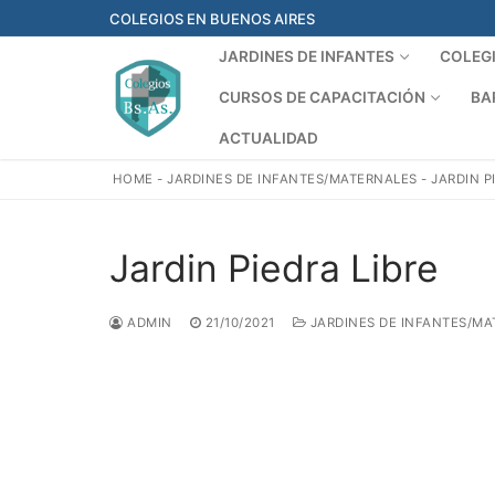
Ir
COLEGIOS EN BUENOS AIRES
al
JARDINES DE INFANTES
COLEG
contenido
CURSOS DE CAPACITACIÓN
BA
ACTUALIDAD
HOME
-
JARDINES DE INFANTES/MATERNALES
-
JARDIN P
Jardin Piedra Libre
ADMIN
21/10/2021
JARDINES DE INFANTES/MA