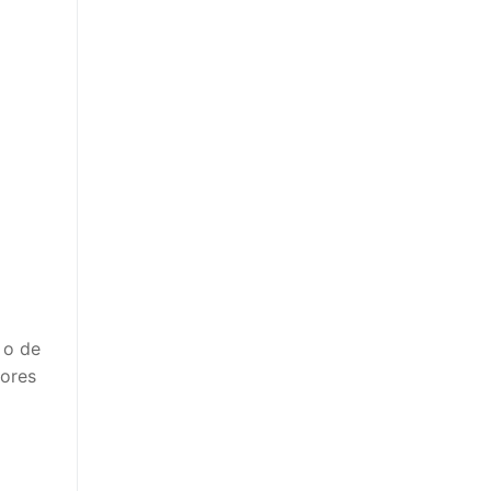
 o de
lores