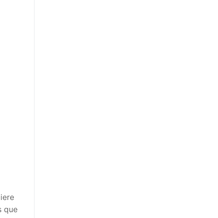
iere
s que