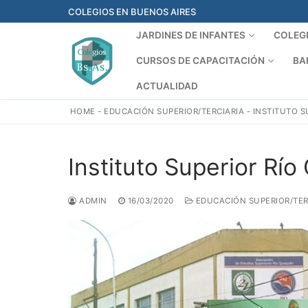
Ir
COLEGIOS EN BUENOS AIRES
al
JARDINES DE INFANTES
COLEG
contenido
CURSOS DE CAPACITACIÓN
BA
ACTUALIDAD
HOME
-
EDUCACIÓN SUPERIOR/TERCIARIA
-
INSTITUTO S
Instituto Superior Rí
ADMIN
16/03/2020
EDUCACIÓN SUPERIOR/TER