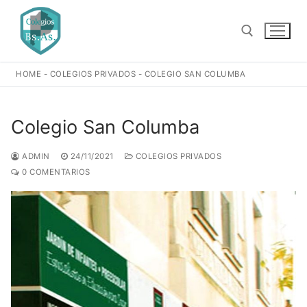
Ir
al
contenido
HOME
-
COLEGIOS PRIVADOS
-
COLEGIO SAN COLUMBA
Buscar:
Colegio San Columba
ADMIN
24/11/2021
COLEGIOS PRIVADOS
0 COMENTARIOS