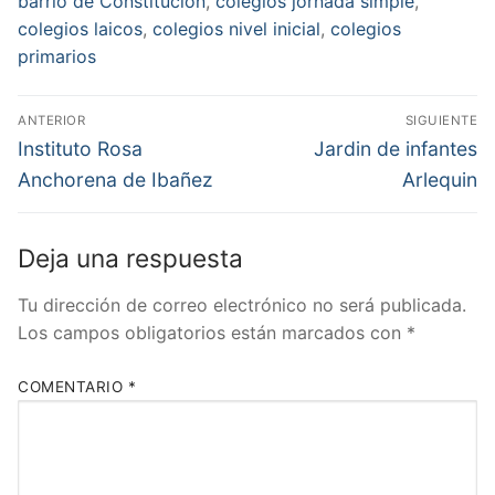
barrio de Constitución
,
colegios jornada simple
,
colegios laicos
,
colegios nivel inicial
,
colegios
primarios
Navegación
ANTERIOR
SIGUIENTE
de
Entrada
Entrada
Instituto Rosa
Jardin de infantes
anterior:
siguiente:
entradas
Anchorena de Ibañez
Arlequin
Deja una respuesta
Tu dirección de correo electrónico no será publicada.
Los campos obligatorios están marcados con
*
COMENTARIO
*