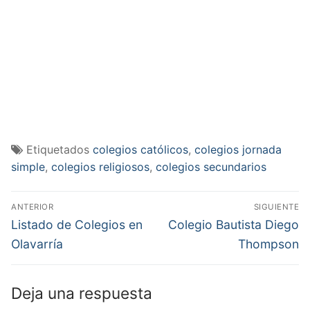
Etiquetados
colegios católicos
,
colegios jornada
simple
,
colegios religiosos
,
colegios secundarios
Navegación
ANTERIOR
SIGUIENTE
de
Entrada
Entrada
Listado de Colegios en
Colegio Bautista Diego
anterior:
siguiente:
entradas
Olavarría
Thompson
Deja una respuesta