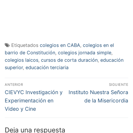
Etiquetados
colegios en CABA
,
colegios en el
barrio de Constitución
,
colegios jornada simple
,
colegios laicos
,
cursos de corta duración
,
educación
superior
,
educación terciaria
Navegación
ANTERIOR
SIGUIENTE
de
Entrada
Entrada
CIEVYC Investigación y
Instituto Nuestra Señora
anterior:
siguiente:
entradas
Experimentación en
de la Misericordia
Video y Cine
Deja una respuesta