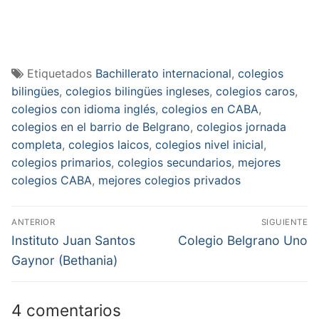
Etiquetados
Bachillerato internacional
,
colegios
bilingües
,
colegios bilingües ingleses
,
colegios caros
,
colegios con idioma inglés
,
colegios en CABA
,
colegios en el barrio de Belgrano
,
colegios jornada
completa
,
colegios laicos
,
colegios nivel inicial
,
colegios primarios
,
colegios secundarios
,
mejores
colegios CABA
,
mejores colegios privados
Navegación
ANTERIOR
SIGUIENTE
de
Entrada
Entrada
Instituto Juan Santos
Colegio Belgrano Uno
anterior:
siguiente:
entradas
Gaynor (Bethania)
4 comentarios