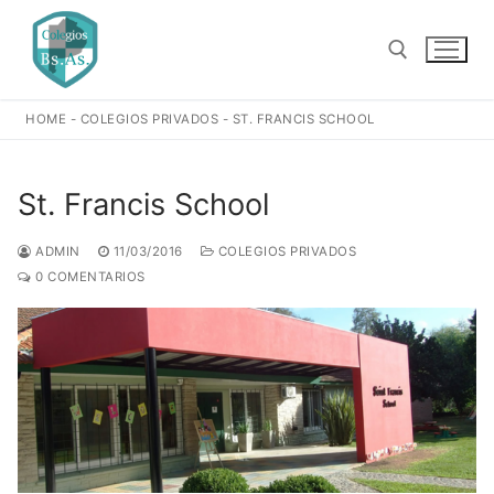
Ir
al
contenido
HOME
-
COLEGIOS PRIVADOS
-
ST. FRANCIS SCHOOL
Buscar:
St. Francis School
ADMIN
11/03/2016
COLEGIOS PRIVADOS
0 COMENTARIOS