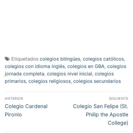
Etiquetados
colegios bilingües
,
colegios católicos
,
colegios con idioma inglés
,
colegios en GBA
,
colegios
jornada completa
,
colegios nivel inicial
,
colegios
primarios
,
colegios religiosos
,
colegios secundarios
Navegación
ANTERIOR
SIGUIENTE
de
Entrada
Entrada
Colegio Cardenal
Colegio San Felipe (St.
anterior:
siguiente:
entradas
Pironio
Philip the Apostle
College)