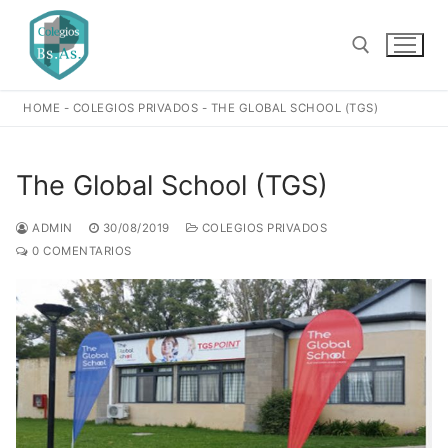
Ir
al
contenido
HOME
-
COLEGIOS PRIVADOS
-
THE GLOBAL SCHOOL (TGS)
Buscar:
The Global School (TGS)
ADMIN
30/08/2019
COLEGIOS PRIVADOS
0 COMENTARIOS