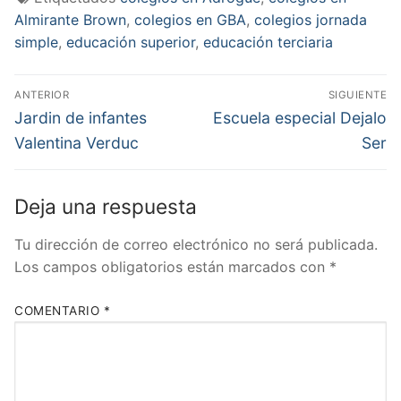
Almirante Brown
,
colegios en GBA
,
colegios jornada
simple
,
educación superior
,
educación terciaria
Navegación
ANTERIOR
SIGUIENTE
de
Entrada
Entrada
Jardin de infantes
Escuela especial Dejalo
anterior:
siguiente:
entradas
Valentina Verduc
Ser
Deja una respuesta
Tu dirección de correo electrónico no será publicada.
Los campos obligatorios están marcados con
*
COMENTARIO
*