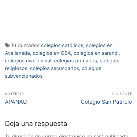
Etiquetados
colegios católicos
,
colegios en
Avellaneda
,
colegios en GBA
,
colegios en sarandí
,
colegios nivel inicial
,
colegios primarios
,
colegios
religiosos
,
colegios secundarios
,
colegios
subvencionados
Navegación
ANTERIOR
SIGUIENTE
de
Entrada
Entrada
APANAU
Colegio San Patricio
anterior:
siguiente:
entradas
Deja una respuesta
Tu dirección de correo electrónico no será publicada.