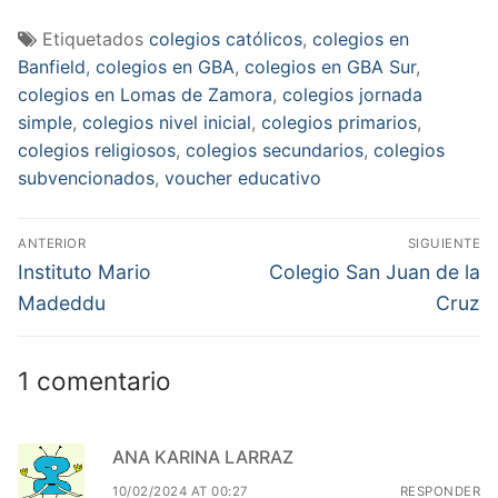
Etiquetados
colegios católicos
,
colegios en
Banfield
,
colegios en GBA
,
colegios en GBA Sur
,
colegios en Lomas de Zamora
,
colegios jornada
simple
,
colegios nivel inicial
,
colegios primarios
,
colegios religiosos
,
colegios secundarios
,
colegios
subvencionados
,
voucher educativo
Navegación
ANTERIOR
SIGUIENTE
de
Entrada
Entrada
Instituto Mario
Colegio San Juan de la
anterior:
siguiente:
entradas
Madeddu
Cruz
1 comentario
ANA KARINA LARRAZ
10/02/2024 AT 00:27
RESPONDER