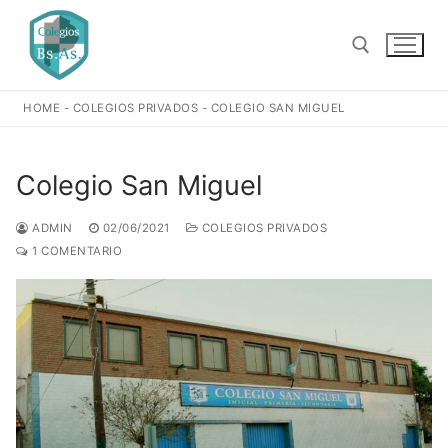
Ir
al
contenido
HOME
-
COLEGIOS PRIVADOS
-
COLEGIO SAN MIGUEL
Buscar:
Colegio San Miguel
ADMIN
02/06/2021
COLEGIOS PRIVADOS
1 COMENTARIO