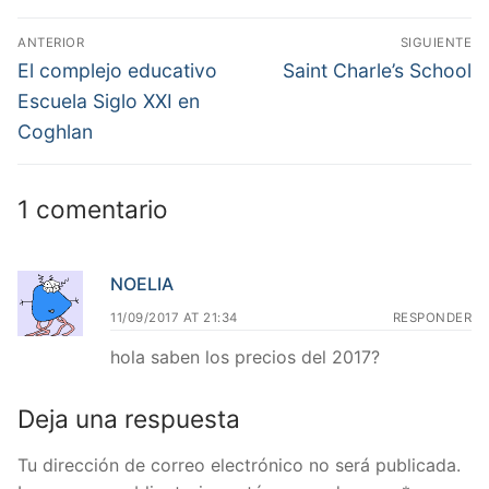
Navegación
ANTERIOR
SIGUIENTE
de
Entrada
Entrada
El complejo educativo
Saint Charle’s School
anterior:
siguiente:
entradas
Escuela Siglo XXI en
Coghlan
1 comentario
NOELIA
11/09/2017 AT 21:34
RESPONDER
hola saben los precios del 2017?
Deja una respuesta
Tu dirección de correo electrónico no será publicada.