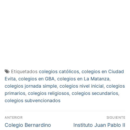
Etiquetados
colegios católicos
,
colegios en Ciudad
Evita
,
colegios en GBA
,
colegios en La Matanza
,
colegios jornada simple
,
colegios nivel inicial
,
colegios
primarios
,
colegios religiosos
,
colegios secundarios
,
colegios subvencionados
Navegación
ANTERIOR
SIGUIENTE
de
Entrada
Entrada
Colegio Bernardino
Instituto Juan Pablo II