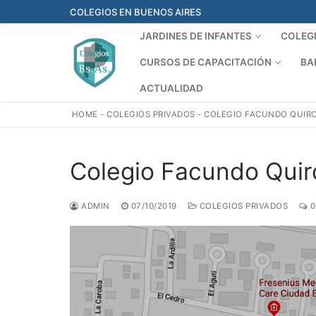
Ir
COLEGIOS EN BUENOS AIRES
al
JARDINES DE INFANTES
COLEG
contenido
CURSOS DE CAPACITACIÓN
BA
ACTUALIDAD
HOME
-
COLEGIOS PRIVADOS
-
COLEGIO FACUNDO QUIR
Colegio Facundo Qui
ADMIN
07/10/2019
COLEGIOS PRIVADOS
0