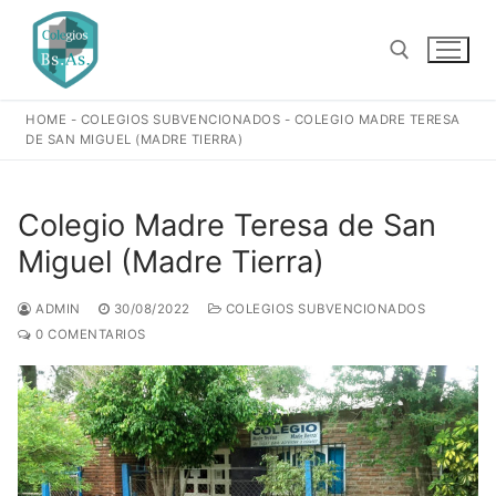
Ir
al
contenido
HOME
-
COLEGIOS SUBVENCIONADOS
-
COLEGIO MADRE TERESA
Buscar:
DE SAN MIGUEL (MADRE TIERRA)
Colegio Madre Teresa de San
Miguel (Madre Tierra)
ADMIN
30/08/2022
COLEGIOS SUBVENCIONADOS
0 COMENTARIOS