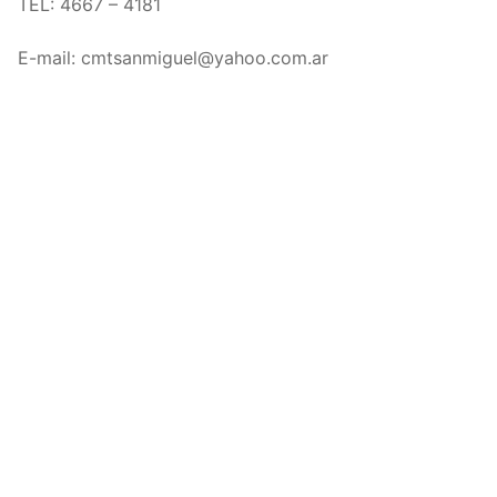
TEL: 4667 – 4181
E-mail: cmtsanmiguel@yahoo.com.ar