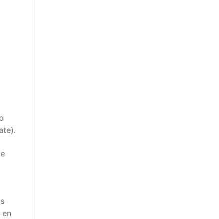
io
ate).
te
as
 en