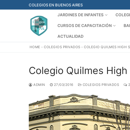
Ir
COLEGIOS EN BUENOS AIRES
al
JARDINES DE INFANTES
COLEG
contenido
CURSOS DE CAPACITACIÓN
BA
ACTUALIDAD
HOME
-
COLEGIOS PRIVADOS
-
COLEGIO QUILMES HIGH 
Colegio Quilmes High
ADMIN
27/03/2016
COLEGIOS PRIVADOS
2