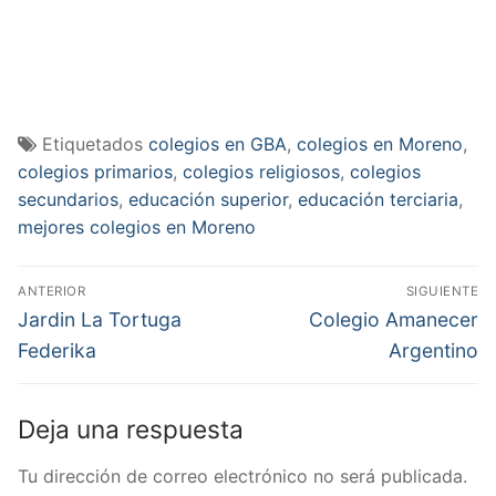
Etiquetados
colegios en GBA
,
colegios en Moreno
,
colegios primarios
,
colegios religiosos
,
colegios
secundarios
,
educación superior
,
educación terciaria
,
mejores colegios en Moreno
Navegación
ANTERIOR
SIGUIENTE
de
Entrada
Entrada
Jardin La Tortuga
Colegio Amanecer
anterior:
siguiente:
entradas
Federika
Argentino
Deja una respuesta
Tu dirección de correo electrónico no será publicada.