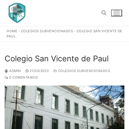
Ir
al
contenido
HOME
-
COLEGIOS SUBVENCIONADOS
-
COLEGIO SAN VICENTE DE
Buscar:
PAUL
Colegio San Vicente de Paul
ADMIN
21/03/2023
COLEGIOS SUBVENCIONADOS
0 COMENTARIOS