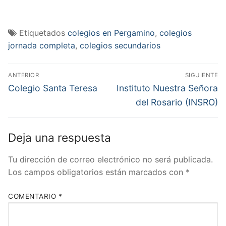
Etiquetados
colegios en Pergamino
,
colegios
jornada completa
,
colegios secundarios
Navegación
ANTERIOR
SIGUIENTE
de
Entrada
Entrada
Colegio Santa Teresa
Instituto Nuestra Señora
anterior:
siguiente:
entradas
del Rosario (INSRO)
Deja una respuesta
Tu dirección de correo electrónico no será publicada.
Los campos obligatorios están marcados con
*
COMENTARIO
*