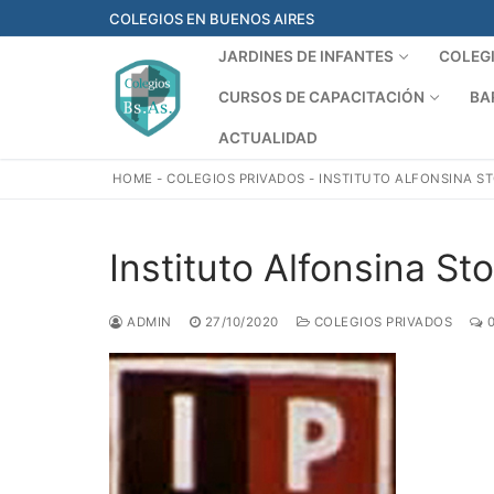
Ir
COLEGIOS EN BUENOS AIRES
al
JARDINES DE INFANTES
COLEG
contenido
CURSOS DE CAPACITACIÓN
BA
ACTUALIDAD
HOME
-
COLEGIOS PRIVADOS
-
INSTITUTO ALFONSINA S
Instituto Alfonsina Sto
ADMIN
27/10/2020
COLEGIOS PRIVADOS
0