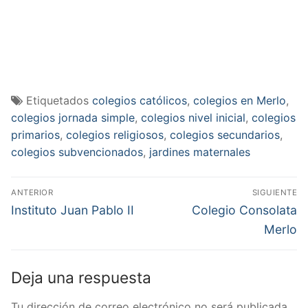
Etiquetados
colegios católicos
,
colegios en Merlo
,
colegios jornada simple
,
colegios nivel inicial
,
colegios
primarios
,
colegios religiosos
,
colegios secundarios
,
colegios subvencionados
,
jardines maternales
Navegación
ANTERIOR
SIGUIENTE
de
Entrada
Entrada
Instituto Juan Pablo II
Colegio Consolata
anterior:
siguiente:
entradas
Merlo
Deja una respuesta
Tu dirección de correo electrónico no será publicada.