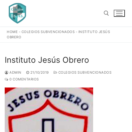
Ir
al
contenido
HOME
-
COLEGIOS SUBVENCIONADOS
-
INSTITUTO JESÚS
Buscar:
OBRERO
Instituto Jesús Obrero
ADMIN
21/10/2019
COLEGIOS SUBVENCIONADOS
0 COMENTARIOS