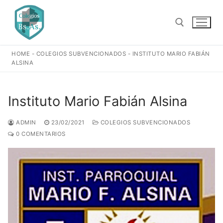
Ir
al
contenido
HOME
-
COLEGIOS SUBVENCIONADOS
-
INSTITUTO MARIO FABIÁN
Buscar:
ALSINA
Instituto Mario Fabián Alsina
ADMIN
23/02/2021
COLEGIOS SUBVENCIONADOS
0 COMENTARIOS