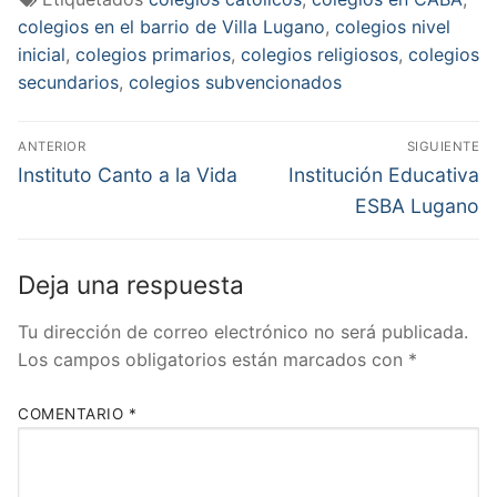
colegios en el barrio de Villa Lugano
,
colegios nivel
inicial
,
colegios primarios
,
colegios religiosos
,
colegios
secundarios
,
colegios subvencionados
Navegación
ANTERIOR
SIGUIENTE
de
Entrada
Entrada
Instituto Canto a la Vida
Institución Educativa
anterior:
siguiente:
entradas
ESBA Lugano
Deja una respuesta
Tu dirección de correo electrónico no será publicada.
Los campos obligatorios están marcados con
*
COMENTARIO
*