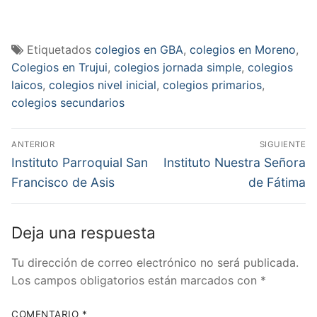
Etiquetados
colegios en GBA
,
colegios en Moreno
,
Colegios en Trujui
,
colegios jornada simple
,
colegios
laicos
,
colegios nivel inicial
,
colegios primarios
,
colegios secundarios
Navegación
ANTERIOR
SIGUIENTE
de
Entrada
Entrada
Instituto Parroquial San
Instituto Nuestra Señora
anterior:
siguiente:
entradas
Francisco de Asis
de Fátima
Deja una respuesta
Tu dirección de correo electrónico no será publicada.
Los campos obligatorios están marcados con
*
COMENTARIO
*