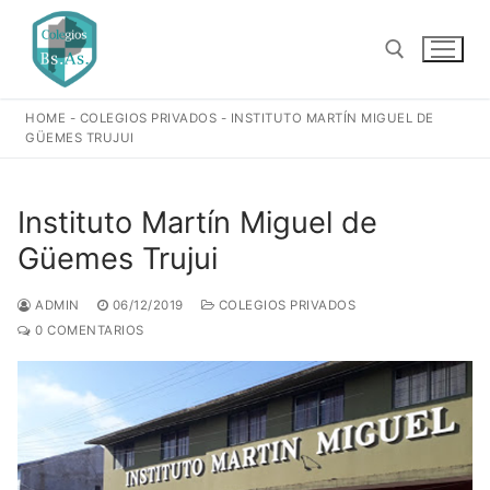
Ir
al
contenido
HOME
-
COLEGIOS PRIVADOS
-
INSTITUTO MARTÍN MIGUEL DE
Buscar:
GÜEMES TRUJUI
Instituto Martín Miguel de
Güemes Trujui
ADMIN
06/12/2019
COLEGIOS PRIVADOS
0 COMENTARIOS