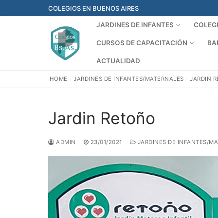
Ir
COLEGIOS EN BUENOS AIRES
al
JARDINES DE INFANTES
COLEG
contenido
CURSOS DE CAPACITACIÓN
BA
ACTUALIDAD
HOME
-
JARDINES DE INFANTES/MATERNALES
-
JARDIN 
Jardin Retoño
ADMIN
23/01/2021
JARDINES DE INFANTES/M