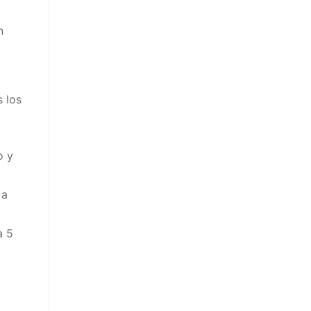
n
s los
o y
 a
a 5