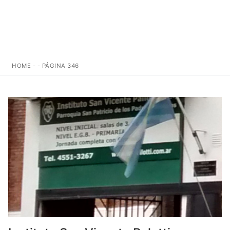
HOME
-
-
PÁGINA 346