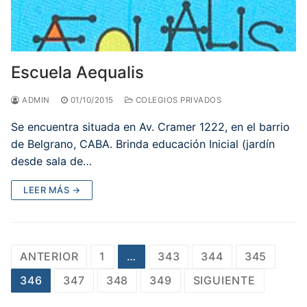
Escuela Aequalis
ADMIN
01/10/2015
COLEGIOS PRIVADOS
Se encuentra situada en Av. Cramer 1222, en el barrio
de Belgrano, CABA. Brinda educación Inicial (jardín
desde sala de…
LEER MÁS →
Paginación
ANTERIOR
1
…
343
344
345
de
346
347
348
349
SIGUIENTE
entradas