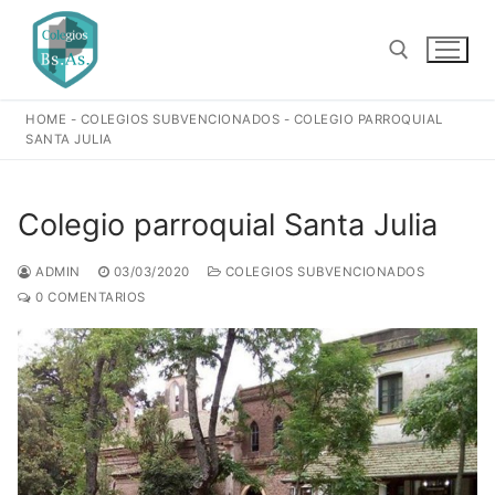
Ir
al
contenido
HOME
-
COLEGIOS SUBVENCIONADOS
-
COLEGIO PARROQUIAL
Buscar:
SANTA JULIA
Colegio parroquial Santa Julia
ADMIN
03/03/2020
COLEGIOS SUBVENCIONADOS
0 COMENTARIOS