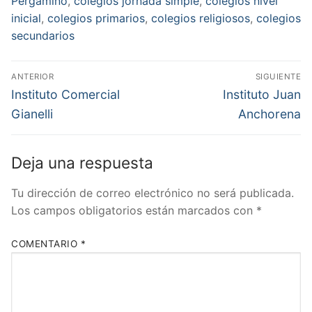
Pergamino
,
colegios jornada simple
,
colegios nivel
inicial
,
colegios primarios
,
colegios religiosos
,
colegios
secundarios
Navegación
ANTERIOR
SIGUIENTE
de
Entrada
Entrada
Instituto Comercial
Instituto Juan
anterior:
siguiente:
entradas
Gianelli
Anchorena
Deja una respuesta
Tu dirección de correo electrónico no será publicada.
Los campos obligatorios están marcados con
*
COMENTARIO
*