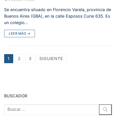
Se encuentra situado en Florencio Varela, provincia de
Buenos Aires (GBA), en la calle Esposos Curie 635. Es
un colegio…
LEER MÁS →
Paginación
1
2
3
SIGUIENTE
de
entradas
BUSCADOR
Buscar: