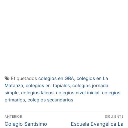
Etiquetados
colegios en GBA
,
colegios en La
Matanza
,
colegios en Tapiales
,
colegios jornada
simple
,
colegios laicos
,
colegios nivel inicial
,
colegios
primarios
,
colegios secundarios
Navegación
ANTERIOR
SIGUIENTE
de
Entrada
Entrada
Colegio Santisimo
Escuela Evangélica La