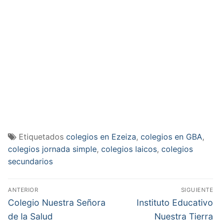
Etiquetados
colegios en Ezeiza
,
colegios en GBA
,
colegios jornada simple
,
colegios laicos
,
colegios
secundarios
Navegación
ANTERIOR
SIGUIENTE
de
Entrada
Entrada
Colegio Nuestra Señora
Instituto Educativo
anterior:
siguiente:
entradas
de la Salud
Nuestra Tierra