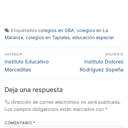
Etiquetados
colegios en GBA
,
colegios en La
Matanza
,
colegios en Tapiales
,
educación especial
Navegación
ANTERIOR
SIGUIENTE
de
Entrada
Entrada
Instituto Educativo
Instituto Dolores
anterior:
siguiente:
entradas
Merceditas
Rodriguez Sopeña
Deja una respuesta
Tu dirección de correo electrónico no será publicada.
Los campos obligatorios están marcados con
*
COMENTARIO
*