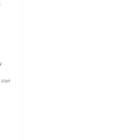
.
.
y
 con