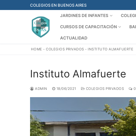
Ir
COLEGIOS EN BUENOS AIRES
al
JARDINES DE INFANTES
COLEG
contenido
CURSOS DE CAPACITACIÓN
BA
ACTUALIDAD
HOME
-
COLEGIOS PRIVADOS
-
INSTITUTO ALMAFUERTE
Instituto Almafuerte
ADMIN
18/06/2021
COLEGIOS PRIVADOS
0