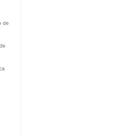
o de
 de
ca