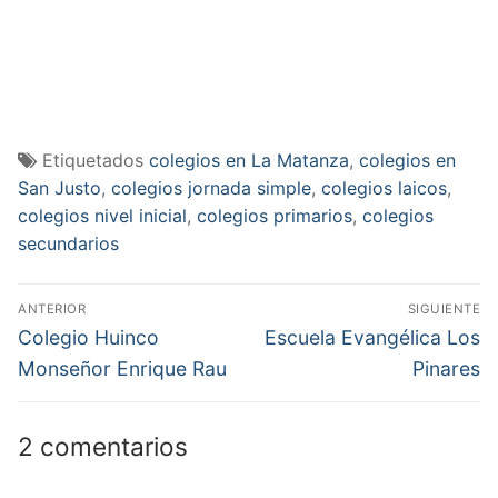
Etiquetados
colegios en La Matanza
,
colegios en
San Justo
,
colegios jornada simple
,
colegios laicos
,
colegios nivel inicial
,
colegios primarios
,
colegios
secundarios
Navegación
ANTERIOR
SIGUIENTE
de
Entrada
Entrada
Colegio Huinco
Escuela Evangélica Los
anterior:
siguiente:
entradas
Monseñor Enrique Rau
Pinares
2 comentarios