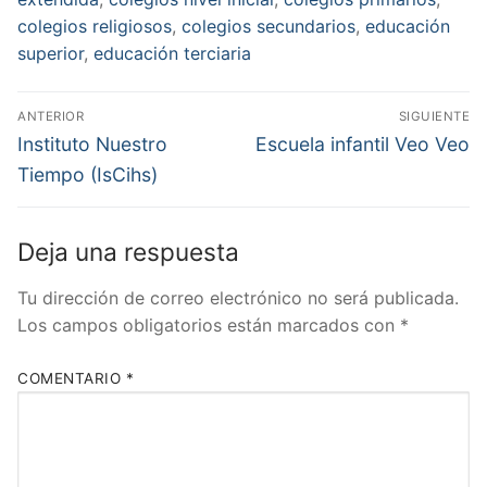
colegios religiosos
,
colegios secundarios
,
educación
superior
,
educación terciaria
Navegación
ANTERIOR
SIGUIENTE
de
Entrada
Entrada
Instituto Nuestro
Escuela infantil Veo Veo
anterior:
siguiente:
entradas
Tiempo (IsCihs)
Deja una respuesta
Tu dirección de correo electrónico no será publicada.
Los campos obligatorios están marcados con
*
COMENTARIO
*