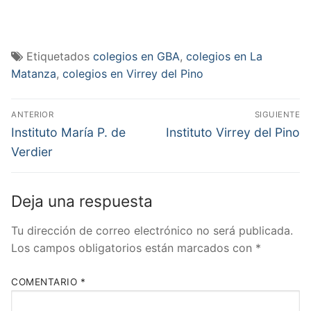
Etiquetados
colegios en GBA
,
colegios en La
Matanza
,
colegios en Virrey del Pino
Navegación
ANTERIOR
SIGUIENTE
de
Entrada
Entrada
Instituto María P. de
Instituto Virrey del Pino
anterior:
siguiente:
entradas
Verdier
Deja una respuesta
Tu dirección de correo electrónico no será publicada.
Los campos obligatorios están marcados con
*
COMENTARIO
*