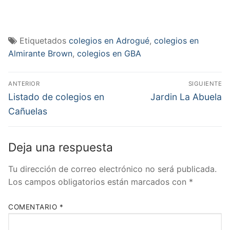
Etiquetados
colegios en Adrogué
,
colegios en
Almirante Brown
,
colegios en GBA
Navegación
ANTERIOR
SIGUIENTE
de
Entrada
Entrada
Listado de colegios en
Jardin La Abuela
anterior:
siguiente:
entradas
Cañuelas
Deja una respuesta
Tu dirección de correo electrónico no será publicada.
Los campos obligatorios están marcados con
*
COMENTARIO
*