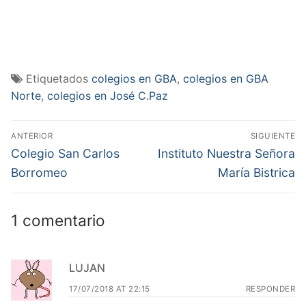
Etiquetados
colegios en GBA
,
colegios en GBA
Norte
,
colegios en José C.Paz
Navegación
ANTERIOR
SIGUIENTE
de
Entrada
Entrada
Colegio San Carlos
Instituto Nuestra Señora
anterior:
siguiente:
entradas
Borromeo
María Bistrica
1 comentario
LUJAN
17/07/2018 AT 22:15
RESPONDER