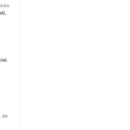
stión
l),
ial.
, de