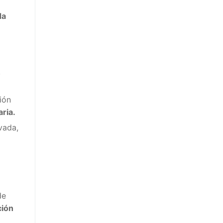
da
,
ión
aria.
vada,
de
ción