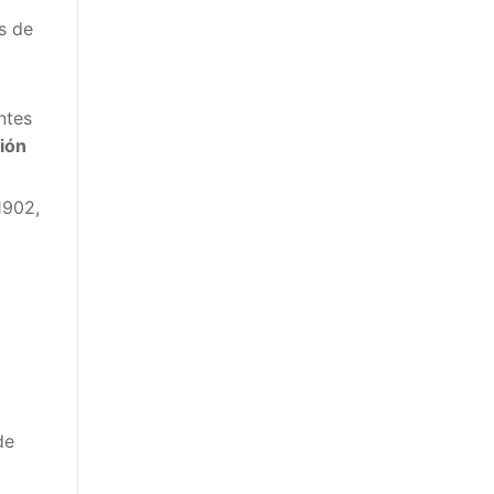
s de
ntes
ión
1902,
de