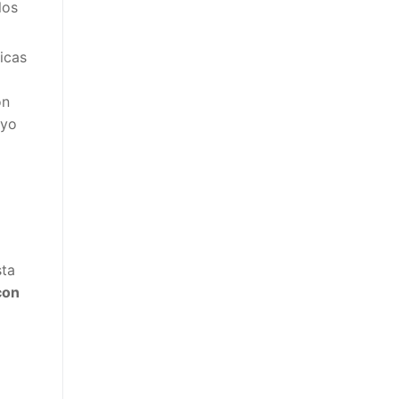
los
icas
on
ayo
sta
con