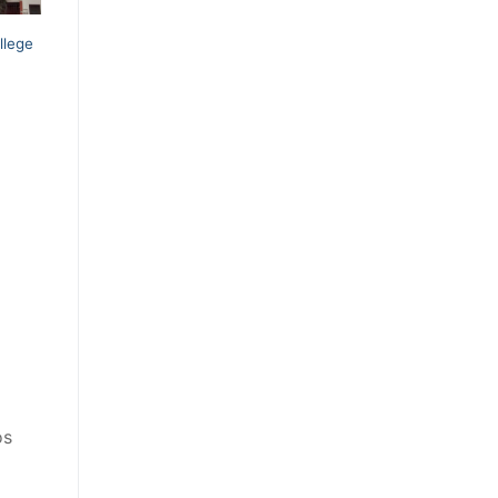
llege
os