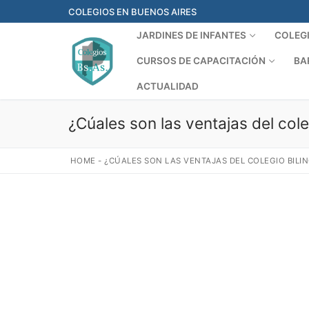
Ir
COLEGIOS EN BUENOS AIRES
al
JARDINES DE INFANTES
COLEG
contenido
CURSOS DE CAPACITACIÓN
BA
ACTUALIDAD
¿Cúales son las ventajas del cole
HOME
-
¿CÚALES SON LAS VENTAJAS DEL COLEGIO BILI