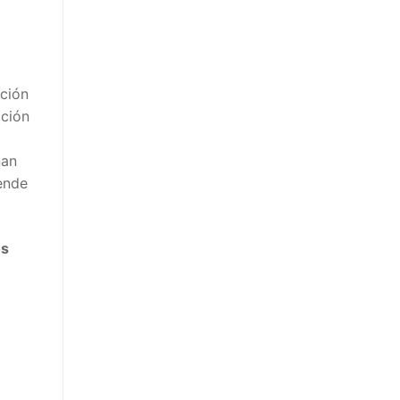
ación
ación
ñan
ende
os