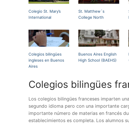
Colegio St. Mary’s
St. Matthew´s
International
College North
Colegios bilingües
Buenos Aires English
ingleses en Buenos
High School (BAEHS)
Aires
Colegios bilingües fr
Los colegios bilingües franceses imparten un
segundo idioma pero con una importante carg
importante número de materias en francés dura
establecimientos es completa. Los alumnos sue