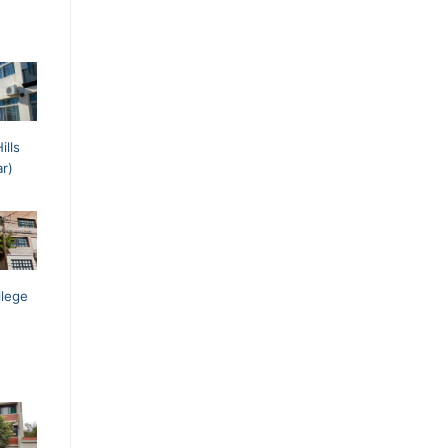
ills
ar)
llege