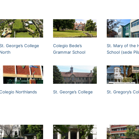
St. George’s College
Colegio Bede’s
St. Mary of the H
North
Grammar School
School (sede Pil
Colegio Northlands
St. George’s College
St. Gregory’s Co